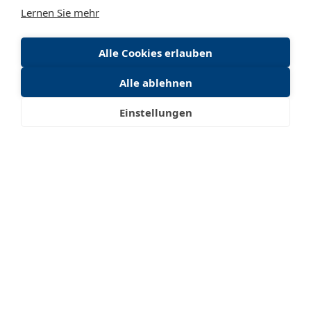
A-6923 Lauterach
Lernen Sie mehr
Jobs
Karriere
Alle Cookies erlauben
Kontakt
+43 (0)5574 841 55-0
Alle ablehnen
office@igb-service.at
Datenschutz
Einstellungen
Impressum
Website erstellt von
Redlinger Digital
Deutsch