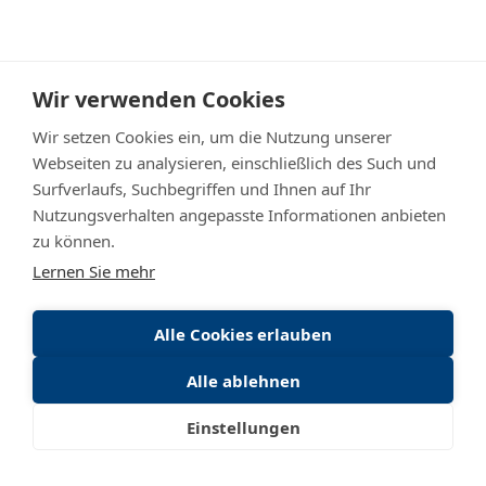
Wir verwenden Cookies
Wir setzen Cookies ein, um die Nutzung unserer
Webseiten zu analysieren, einschließlich des Such und
Surfverlaufs, Suchbegriffen und Ihnen auf Ihr
IGB Gebäudebetreuung
Nutzungsverhalten angepasste Informationen anbieten
Dammstraße 18
zu können.
A-6923 Lauterach
Lernen Sie mehr
Jobs
Karriere
Alle Cookies erlauben
Kontakt
+43 (0)5574 841 55-0
Alle ablehnen
office@igb-service.at
Datenschutz
Einstellungen
Impressum
Website erstellt von
Redlinger Digital